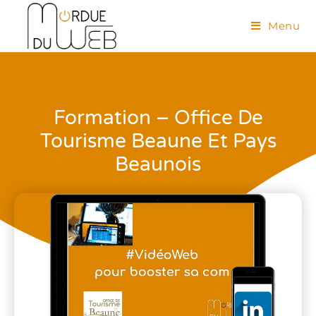
Menu
Formation – Office De
Tourisme Beaune Et Pays
Beaunois
Formation
,
LinkedIn
,
Vidéo web