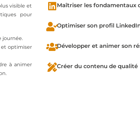
Maîtriser les fondamentaux d
lus visible et
atiques pour
Optimiser son profil LinkedI
 journée.
Développer et animer son ré
 et optimiser
dre à animer
Créer du contenu de qualité
on.