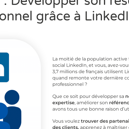
 : Développer son ré
ionnel grâce à Linked
La moitié de la population active f
social LinkedIn, et vous, avez-vous
3,7 millions de français utilisent
quand remonte votre dernière co
professionnel ?
Que ce soit pour développer sa
n
expertise
, améliorer son
référen
avons tous une bonne raison d’uti
Vous voulez
trouver des partenai
des clients,
apprenez à maîtriser c